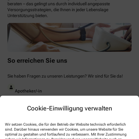
beraten – das gelingt uns durch individuell angepasste
Versorgungsstrategien, die Ihnen in jeder Lebenslage
Unterstützung bieten.
So erreichen Sie uns
Sie haben Fragen zu unseren Leistungen? Wir sind für Sie da!
Apotheker/-in
Elena Weber
Cookie-Einwilligung verwalten
Telefonnummer
Wir setzen Cookies, die für den Betrieb der Website technisch erforderlich
+49-6231/8 91
sind. Darüber hinaus verwenden wir Cookies, um unsere Website für Sie
optimal zu gestalten und fortlaufend zu verbessern. Mit Ihrer Zustimmung
Faxnummer