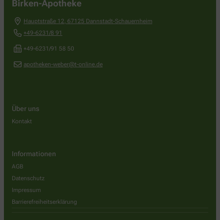
Birken-Apotheke
Hauptstraße 12
,
67125
Dannstadt-Schauernheim
+49-6231/8 91
+49-6231/91 58 50
apotheken-weber@t-online.de
Über uns
Kontakt
Informationen
AGB
Datenschutz
Impressum
Barrierefreiheitserklärung