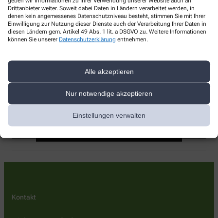
geben wir Informationen zu Ihrer Verwendung unserer Website auch an
Drittanbieter weiter. Soweit dabei Daten in Ländern verarbeitet werden, in
denen kein angemessenes Datenschutzniveau besteht, stimmen Sie mit Ihrer
+49-6231/91 58 50
Einwilligung zur Nutzung dieser Dienste auch der Verarbeitung Ihrer Daten in
diesen Ländern gem. Artikel 49 Abs. 1 lit. a DSGVO zu. Weitere Informationen
können Sie unserer
Datenschutzerklärung
entnehmen.
E-Mail-Adresse
apotheken-weber@t-online.de
Mit dem Laden der Karte stimmen Sie den
Alle akzeptieren
Datenschutzbestimmungen von Google zu.
Klicken Sie auf „Karte Laden“, um Google
Nur notwendige akzeptieren
Birken-Apotheke, Hauptstraße 12, 67125 Dannstadt-
map zu aktivieren.
Schauernheim
Cookie-Richtlinie
Einstellungen verwalten
Karte laden
Kontakt